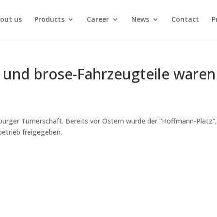
out us
Products
Career
News
Contact
P
und brose-Fahrzeugteile waren
burger Turnerschaft. Bereits vor Ostern wurde der “Hoffmann-Platz”
etrieb freigegeben.